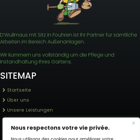
D’Wullmaus mit Sitz in Fouhren ist Ihr Partner für sämtliche
Arbeiten im Bereich Außenanlagen.
Wir kümmern uns vollständig um die Pflege und
Instandhaltung Ihres Gartens.
SITEMAP
Startseite
Über uns
Unsere Leistungen
Angebotsanfrage
Nous respectons votre vie privée.
Kontakt
Nous utilisons des cookies pour améliorer votre
Facebook