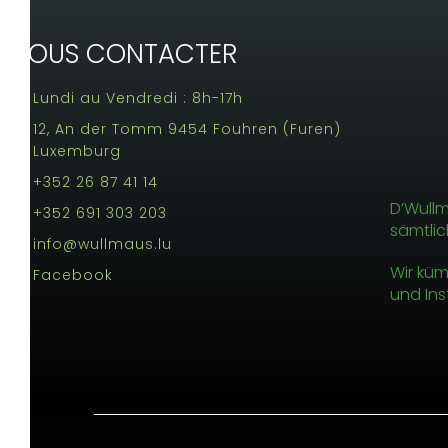
NOUS CONTACTER
Lundi au Vendredi : 8h-17h
12, An der Tomm 9454 Fouhren (Furen)
Luxemburg
+352 26 87 41 14
D’Wullma
+352 691 303 203
sämtlic
info@wullmaus.lu
Wir küm
Facebook
und Ins