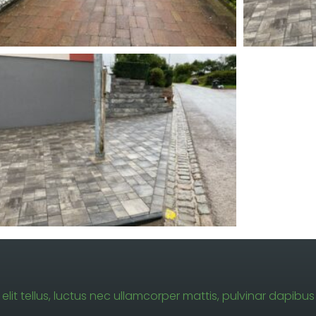
elit tellus, luctus nec ullamcorper mattis, pulvinar dapibus 