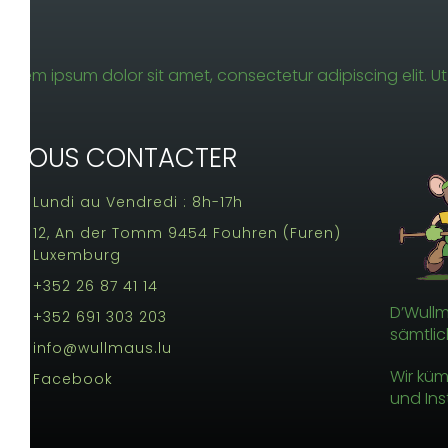
Lorem ipsum dolor sit amet, consectetur adipiscing elit. Ut 
NOUS CONTACTER
Lundi au Vendredi : 8h-17h
12, An der Tomm 9454 Fouhren (Furen)
Luxemburg
+352 26 87 41 14
D’Wullma
+352 691 303 203
sämtlic
info@wullmaus.lu
Wir küm
Facebook
und Ins