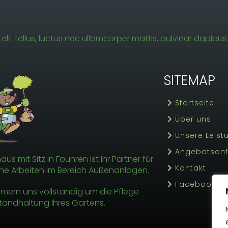
elit tellus, luctus nec ullamcorper mattis, pulvinar dapibus 
SITEMAP
Startseite
Über uns
Unsere Leis
Angebotsan
us mit Sitz in Fouhren ist Ihr Partner für
Kontakt
he Arbeiten im Bereich Außenanlagen.
Facebook
mern uns vollständig um die Pflege
tandhaltung Ihres Gartens.