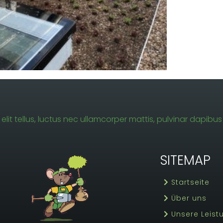
elit tellus, luctus nec ullamcorper mattis, pulvinar dapibus 
SITEMAP
Startseite
Über uns
Unsere Leis