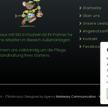
Startseite
Über uns
Unsere Leis
Angebotsan
us mit Sitz in Fouhren ist Ihr Partner für
Kontakt
he Arbeiten im Bereich Außenanlagen.
Facebook
mern uns vollständig um die Pflege
tandhaltung Ihres Gartens.
ht - D'Wullmaus | Designed by Agency
Markeasy Communication
-
Menti