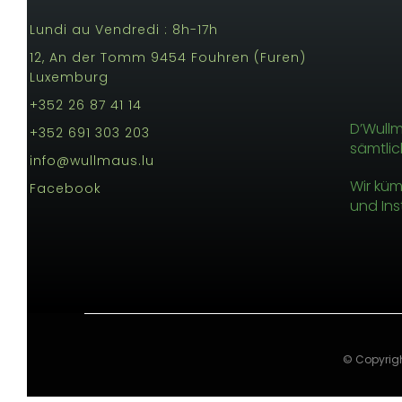
Lundi au Vendredi : 8h-17h
12, An der Tomm 9454 Fouhren (Furen)
Luxemburg
+352 26 87 41 14
D’Wullma
+352 691 303 203
sämtlic
info@wullmaus.lu
Wir küm
Facebook
und Ins
© Copyrig