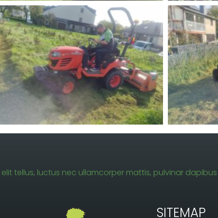
elit tellus, luctus nec ullamcorper mattis, pulvinar dapibus 
SITEMAP